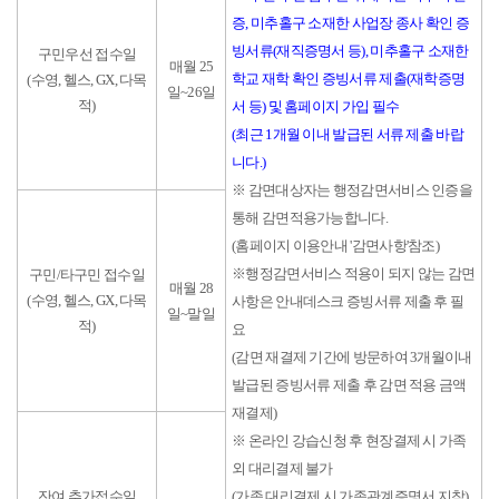
증, 미추홀구 소재한 사업장 종사 확인 증
빙서류(재직증명서 등), 미추홀구 소재한
구민우선 접수일
매월 25
학교 재학 확인 증빙서류 제출(재학증명
(수영, 헬스, GX, 다목
일~26일
적)
서 등) 및 홈페이지 가입 필수
(최근 1개월 이내 발급된 서류 제출 바랍
니다.)
※ 감면대상자는 행정감면서비스 인증을
통해 감면적용가능합니다.
(홈페이지 이용안내 '감면사항'참조)
※행정감면서비스 적용이 되지 않는 감면
구민/타구민 접수일
매월 28
(수영, 헬스, GX, 다목
사항은 안내데스크 증빙서류 제출 후 필
일~말일
적)
요
(감면 재결제 기간에 방문하여 3개월이내
발급된 증빙서류 제출 후 감면 적용 금액
재결제)
※ 온라인 강습신청 후 현장결제 시 가족
외 대리결제 불가
잔여 추가접수일
(가족 대리결제 시 가족관계증명서 지참)