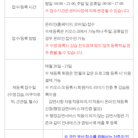
평일: 06:00 ~ 21:00, 주말 및 공휴일: 09:00 ~ 17:00
접수/등록 시간
※ 접수기간은 센터사정에 의해 변경될 수 있습니다.
온라인(홈페이지, 모바일) 접수
※재등록은 키오스크에서 가능하나 주말, 공휴일인
접수/등록 방법
경우 온라인 접수만 가능
※ 수영 등록시 강습 진도표에 맞지 않게 등록하실 경
우 환불 될 수 있습니다.
매월 20일 ~ 23일
※ 재등록 회원은 '전월과 같은 프로그램 등록 시' 이용
결제 가능
재등록 접수일
※ 키오스크 등록시 회원카드 리더기 인증 후 강습등
(수영강습, 아쿠아로
록이용
빅, 근관절, 헬스)
감면사항 자동적용되며, 미적용시 온라인 재등록
신청(행정감면서비스 재인증 필요)
※ 행정감면서비스 적용이 되지 않는 감면사항은 기
존과 같이 안내데스크 증빙서류 제출 후 등록
※ 구민 우선 접수를 위해서는 거주지 인