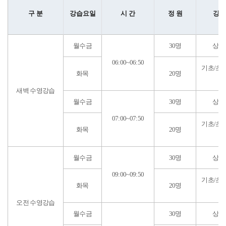
구 분
강습요일
시 간
정 원
강습
월수금
30명
상급
06:00~06:50
기초/초급
화목
20명
명
새벽 수영강습
월수금
30명
상급
07:00~07:50
기초/초급
화목
20명
명
월수금
30명
상급
09:00~09:50
기초/초급
화목
20명
명
오전 수영강습
월수금
30명
상급