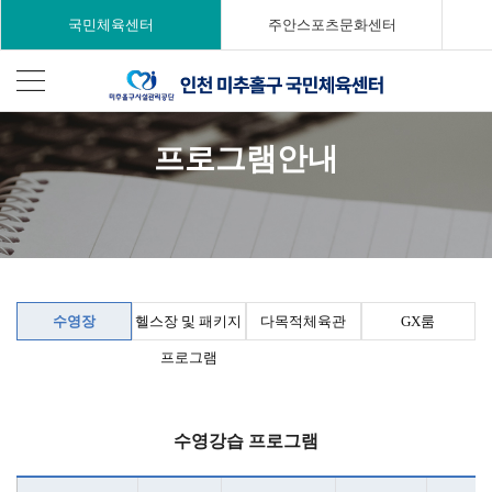
국민체육센터
주안스포츠문화센터
프로그램안내
수영장
헬스장 및 패키지
다목적체육관
GX룸
프로그램
수영강습 프로그램