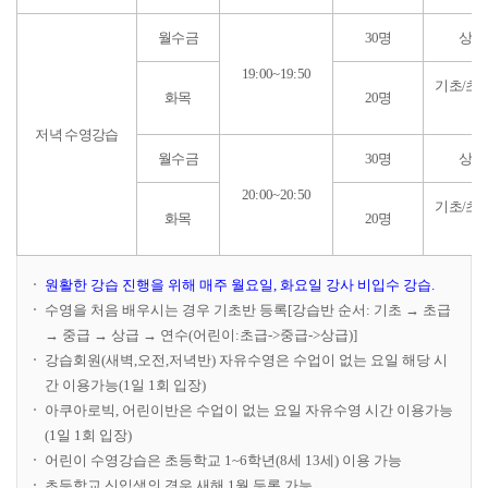
월수금
30명
상급
19:00~19:50
기초/초급
화목
20명
명
저녁 수영강습
월수금
30명
상급
20:00~20:50
기초/초급
화목
20명
명
원활한 강습 진행을 위해 매주 월요일, 화요일 강사 비입수 강습.
수영을 처음 배우시는 경우 기초반 등록[강습반 순서: 기초 → 초급
→ 중급 → 상급 → 연수(어린이:초급->중급->상급)]
강습회원(새벽,오전,저녁반) 자유수영은 수업이 없는 요일 해당 시
간 이용가능(1일 1회 입장)
아쿠아로빅, 어린이반은 수업이 없는 요일 자유수영 시간 이용가능
(1일 1회 입장)
어린이 수영강습은 초등학교 1~6학년(8세 13세) 이용 가능
초등학교 신입생의 경우 새해 1월 등록 가능