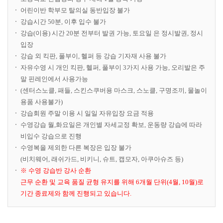
어린이반 학부모 탈의실 동반입장 불가
강습시간 50분, 이후 입수 불가
강습(이용) 시간 20분 전부터 발권 가능, 토요일 은 정시발권, 정시
입장
강습 외 킥판, 풀부이, 헬퍼 등 강습 기자재 사용 불가
자유수영 시 개인 킥판, 헬퍼, 풀부이 3가지 사용 가능, 오리발은 주
말 핀레인에서 사용가능
(센터스노클, 패들, 스킨스쿠버용 마스크, 스노클, 구명조끼, 물놀이
용품 사용불가)
강습회원 주말 이용 시 일일 자유입장 요금 적용
수영강습 월,화요일은 개인별 자세교정 확보, 운동량 강습에 따라
비입수 강습으로 진행
수영복을 제외한 다른 복장은 입장 불가
(비치웨어, 래쉬가드, 비키니, 슈트, 캡모자, 아쿠아슈즈 등)
※ 수영 강습반 강사 순환
근무 순환 및 교육 품질 균형 유지를 위해 6개월 단위(4월, 10월)로
기간 종료제와 함께 진행되고 있습니다.