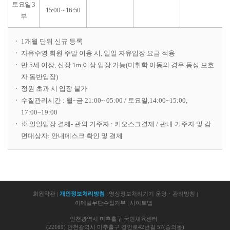
토요일 3
15:00 ~ 16:50
부
1개월 단위 신규 등록
자유수영 회원 주말 이용 시, 일일 자유입장 요금 적용
만 5세 이상, 신장 1m 이상 입장 가능(미취학 아동의 경우 동성 보호
자 동반입장)
정원 초과 시 입장 불가
수질관리시간 : 월~금 21:00~ 05:00 / 토요일,14:00~15:00,
17:00~19:00
※ 일일입장 결제- 관외 거주자 : 키오스크결제 / 관내 거주자 및 감
면대상자: 안내데스크 확인 및 결제
회원약관
개인정보처리방침
영상정보처리기기 운영ㆍ관리방침
이메일무단수집거부
사이트맵
인천광역시 미추홀구 국민체육센터
(22169) 인천광역시 미추홀구 경인로42번길 57(숭의동)