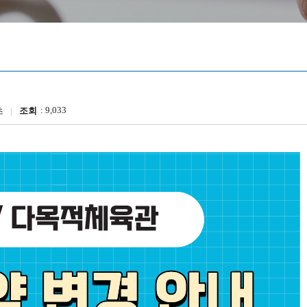
9,033
초
조회