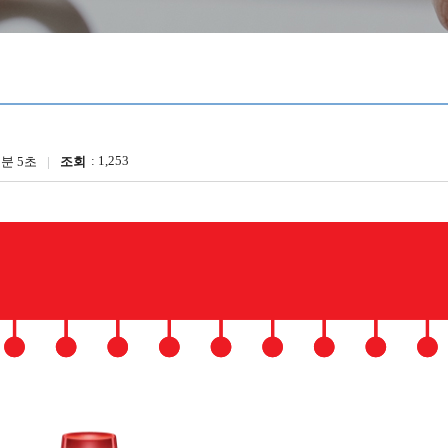
1,253
2분 5초
조회