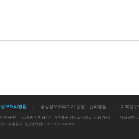
인정보처리방침
영상정보처리기기 운영ㆍ관리방침
이메일무
 국민체육센터
(22169) 인천광역시 미추홀구 경인로42번길 57(숭의동)
대표전화 : 03
 미추홀구 국민체육센터 All rights reserved.