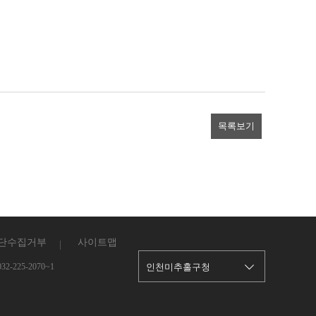
목록보기
단수집거부
사이트맵
2-225-2070~1
인천미추홀구청