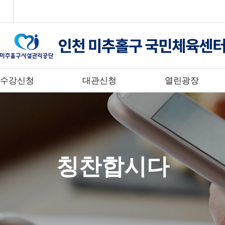
수강신청
대관신청
열린광장
칭찬합시다