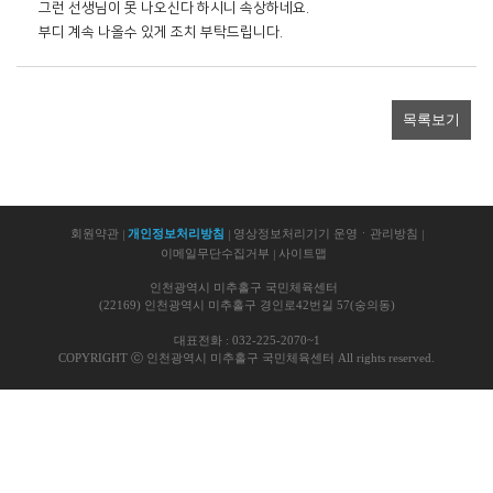
그런 선생님이 못 나오신다 하시니 속상하네요.

부디 계속 나올수 있게 조치 부탁드립니다. 
목록보기
회원약관
개인정보처리방침
영상정보처리기기 운영ㆍ관리방침
이메일무단수집거부
사이트맵
인천광역시 미추홀구 국민체육센터
(22169) 인천광역시 미추홀구 경인로42번길 57(숭의동)
대표전화 : 032-225-2070~1
COPYRIGHT ⓒ 인천광역시 미추홀구 국민체육센터 All rights reserved.