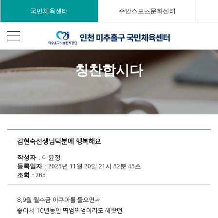
국민체육센터
주안스포츠문화센터
칭찬합시다
김현숙선생님덕분에 행복해요
작성자
이윤정
등록일자
2025년 11월 20일 21시 52분 45초
조회
265
8,9월 월수금 아쿠아를 들으면서 

좋아서 10년동안 띄엄띄엄이라도 해왔던 
