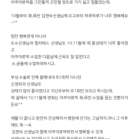
아쿠아로빅을 그만둘까 고민할 정도로 가기 싫고 힘들었는데,

10월부터 화,목반 김현숙선생님께 오고부터 하루하루가 너무 행복해요
~^^

맘만 행복한게 아니라 

도수선생님과 필라테스 선생님도 10,11월에 제 몸상태가 너무 좋아졌
고

아쿠아로빅 수업한 다음날에 근육도 잘 잡힌다고 

 수,금욜에 수업하려하시고,

부상,수술로 인해 올해내내 주2회씩 다니던 

신경외과 선생님도 

상태가 많이 좋아졌다고 지난주부터 주1회만 오라고 하시는데,

제 삶에서 10,11월에 변화는 아쿠아로빅 화,목반 수업을 듣는 것뿐이거
든요^^

재활 다 끝나고 완전히 건강해져서 병원에 안가는 그날까지,아니 그 이후
에도 계~~속

 김현숙 선생님과 함께 아쿠아로빅하면서 행복할 수 있게 

선생님도 늘 건강하시고 지금처럼 웃으면서 수업해주세요~~
