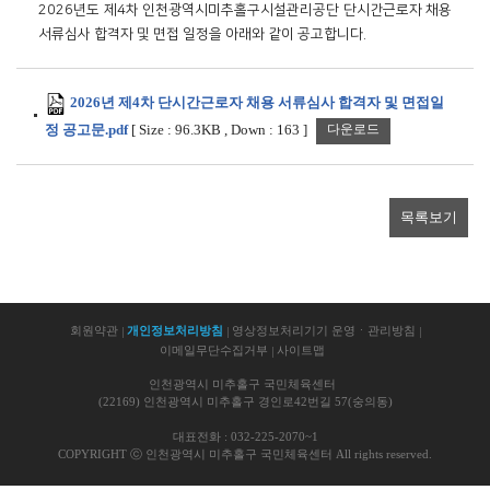
2026년도 제4차 인천광역시미추홀구시설관리공단 단시간근로자 채용 
서류심사 합격자 및 면접 일정을 아래와 같이 공고합니다.
2026년 제4차 단시간근로자 채용 서류심사 합격자 및 면접일
정 공고문.pdf
[
Size :
96.3KB
,
Down :
163
]
다운로드
목록보기
회원약관
개인정보처리방침
영상정보처리기기 운영ㆍ관리방침
이메일무단수집거부
사이트맵
인천광역시 미추홀구 국민체육센터
(22169) 인천광역시 미추홀구 경인로42번길 57(숭의동)
대표전화 : 032-225-2070~1
COPYRIGHT ⓒ 인천광역시 미추홀구 국민체육센터 All rights reserved.