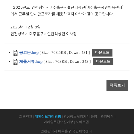
  2026년도 인천광역시미추홀구시설관리공단(미추홀구국민체육센터)
에서 근무할 단시간근로자를 채용하고자 아래와 같이 공고합니다.

2025년  12월 8일

인천광역시 미추홀구시설관리공단 이사장
공고문.hwp
[
Size :
703.5KB
,
Down :
481
]
다운로드
제출서류.hwp
[
Size :
703KB
,
Down :
243
]
다운로드
목록보기
회원약관
개인정보처리방침
영상정보처리기기 운영ㆍ관리방침
이메일무단수집거부
사이트맵
인천광역시 미추홀구 국민체육센터