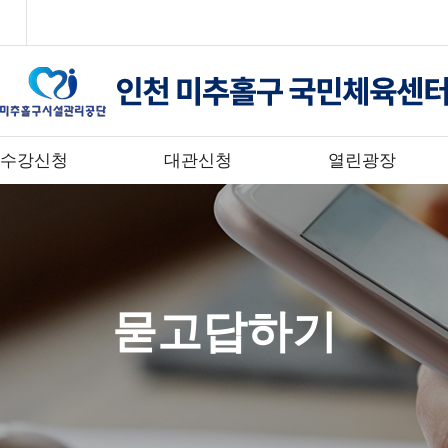
수강신청
대관신청
열린광장
묻고답하기